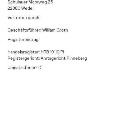
Schulauer Moorweg 25
22880 Wedel
Vertreten durch:
Geschäftsführer: William Groth
Registereintrag:
Handelsregister: HRB 19110 PI
Registergericht: Amtsgericht Pinneberg
Umsatzsteuer-ID:
USt-IdNr.: DE 367570683
Kontakt:
Telefon: +49 173 2445295
E-Mail: collective.mtn@gmail.com
Sprechzeiten: 10:00 – 19:00 Uhr
Verantwortlich für den Inhalt nach § 55 Abs. 2 RStV:
William Groth