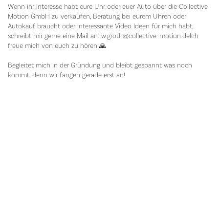
Wenn ihr Interesse habt eure Uhr oder euer Auto über die Collective
Motion GmbH zu verkaufen, Beratung bei eurem Uhren oder
Autokauf braucht oder interessante Video Ideen für mich habt,
schreibt mir gerne eine Mail an: w.groth@collective-motion.deIch
freue mich von euch zu hören 🙏
Begleitet mich in der Gründung und bleibt gespannt was noch
kommt, denn wir fangen gerade erst an!
SHOP
Cars
Timepieces
CONTACT
Instagram
Youtube
Call