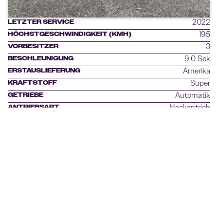
2022
LETZTER SERVICE
195
HÖCHSTGESCHWINDIGKEIT (KMH)
3
VORBESITZER
9,0 Sek
BESCHLEUNIGUNG
Amerika
ERSTAUSLIEFERUNG
Super
KRAFTSTOFF
Automatik
GETRIEBE
Heckantrieb
ANTRIEBSART
1968
Als Nachfolger des 230 SL wurde sie zur Ikone
des stilvollen Offenfahrens.
Angetrieben vom 2,8-Liter-
Reihensechszylinder mit 170 PS bietet der
280 SL eine ausgewogene Balance aus