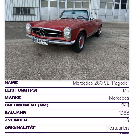
Mercedes 280 SL "Pagode"
NAME
170
LEISTUNG (PS)
Mercedes
MARKE
244
DREHMOMENT (NM)
1968
BAUJAHR
6
ZYLINDER
Restauriert
ORIGINALITÄT